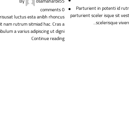
By
osamaharbii55
Parturient in potenti id ru
comments
0
parturient sceler isque sit ve
 risusat luctus esta anibh rhoncus
scelerisque viverr
it nam rutrum sitmiad hac. Cras a
ibulum a varius adipiscing ut digni...
Continue reading