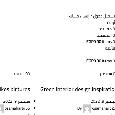
تسجيل دخول / إنشاء حساب
أبحث
0
مقارنة
0
المفضلة
EGP
0.00
items
0
قائمة
EGP
0.00
items
0
سبتمبر
09
سبتمبر
DESIGN TRENDS
INSPIRATION
likes pictures
Green interior design inspirati
مبر 9, 2022
سبتمبر 9, 2022
osamaharbii55
By
osamaharbii