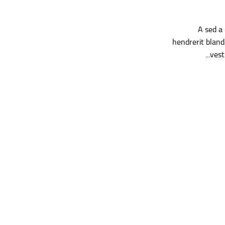
A sed a
hendrerit bland
vest