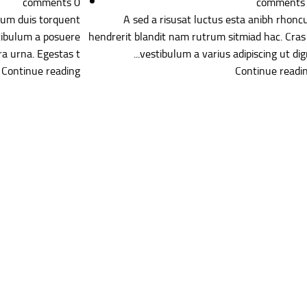
comments
0
comments
trum duis torquent
A sed a risusat luctus esta anibh rhonc
stibulum a posuere
hendrerit blandit nam rutrum sitmiad hac. Cras
a urna. Egestas t...
vestibulum a varius adipiscing ut digni.
Continue reading
Continue readi