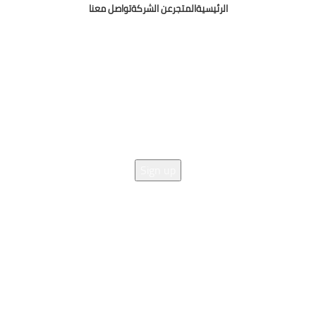
الرئيسية
المتجر
عن الشركة
تواصل معنا
Osama Mohamed Media Buyer
Copyright © 2025
 SIGN UP AND CONNECT TO 
Be the first to learn about our latest trends and get exclusive offer
Will be used in accordance with our
Privacy Policy