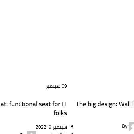
09
سبتمبر
FURNITURE
t: functional seat for IT
The big design: Wall 
folks
By
سبتمبر 9, 2022