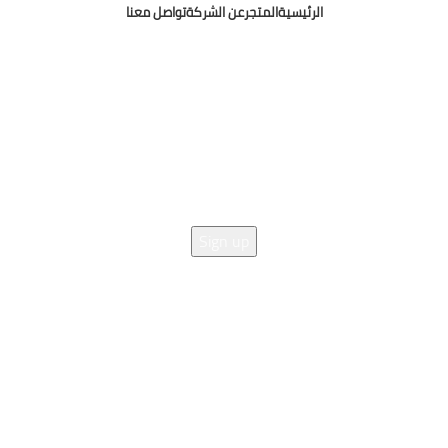
الرئيسية
المتجر
عن الشركة
تواصل معنا
Osama Mohamed Media Buyer
Copyright © 2025
 SIGN UP AND CONNECT TO 
Be the first to learn about our latest trends and get exclusive offer
Will be used in accordance with our
Privacy Policy