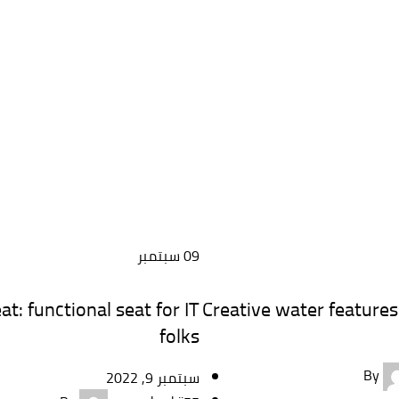
09
سبتمبر
FURNITURE
t: functional seat for IT
Creative water features
folks
By
سبتمبر 9, 2022