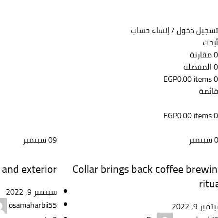
تسجيل دخول / إنشاء حساب
أبحث
0
مقارنة
0
المفضلة
EGP
0.00
items
0
قائمة
EGP
0.00
items
0
سبتمبر
09
سبتمبر
DECORATION
FURNITURE
 and exterior
Collar brings back coffee brewi
ritu
سبتمبر 9, 2022
osamaharbii55
مبر 9, 2022