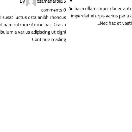
By
osamaharbii55
Ac haca ullamcorper donec ante
comments
0
imperdiet eturpis varius per a
 risusat luctus esta anibh rhoncus
Nec hac et vestib
it nam rutrum sitmiad hac. Cras a
ibulum a varius adipiscing ut digni...
Continue reading