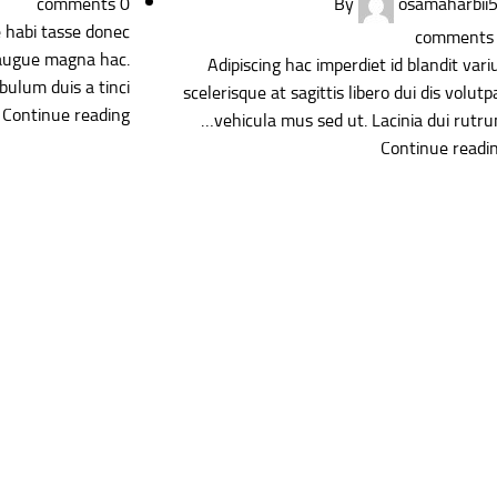
comments
0
By
osamaharbii
 habi tasse donec
comments
 augue magna hac.
Adipiscing hac imperdiet id blandit vari
ulum duis a tinci...
scelerisque at sagittis libero dui dis volutp
Continue reading
vehicula mus sed ut. Lacinia dui rutru
Continue readi