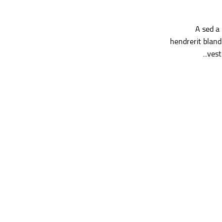
A sed a
hendrerit bland
vest