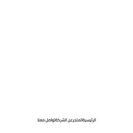
الرئيسية
المتجر
عن الشركة
تواصل معنا
Osama Mohamed Media Buyer
Copyright © 2025