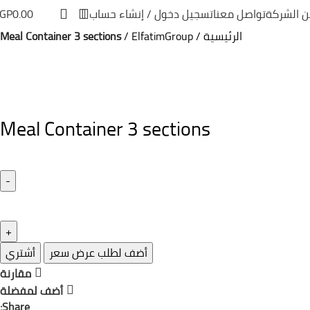
ن الشركة
تواصل معنا
تسجيل دخول / إنشاء حساب
0.00
GP
الرئيسية
ElfatimGroup
Meal Container 3 sections
Meal Container 3 sections
أضف لطلب عرض سعر
أشتري
مقارنة
أضف لمفضلة
Share: