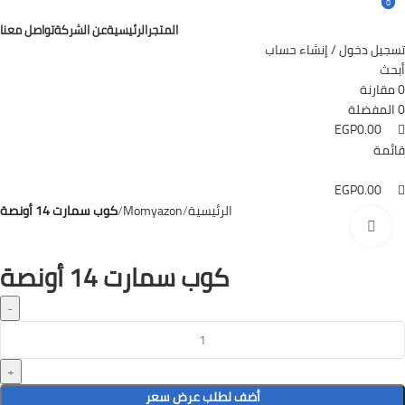
0
0
المتجر
الرئيسية
عن الشركة
تواصل معنا
تسجيل دخول / إنشاء حساب
أبحث
0
مقارنة
0
المفضلة
EGP
0.00
قائمة
EGP
0.00
الرئيسية
Momyazon
كوب سمارت 14 أونصة
Click to enlarge
كوب سمارت 14 أونصة
أضف لطلب عرض سعر