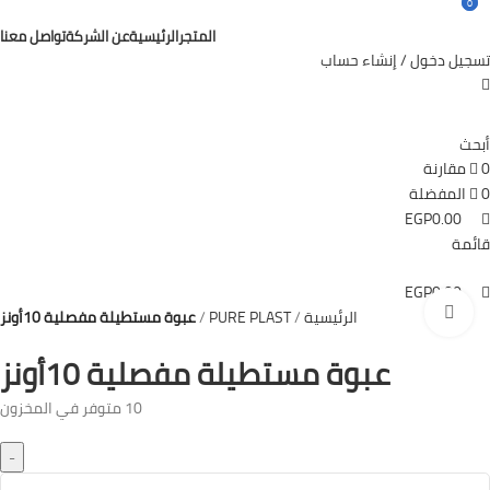
0
0
المتجر
الرئيسية
عن الشركة
تواصل معنا
تسجيل دخول / إنشاء حساب
أبحث
0
مقارنة
0
المفضلة
EGP
0.00
قائمة
EGP
0.00
Click to enlarge
الرئيسية
PURE PLAST
عبوة مستطيلة مفصلية 10أونز
عبوة مستطيلة مفصلية 10أونز
10 متوفر في المخزون