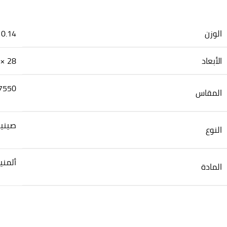
الوزن
0.14 كيلوجرام
الأبعاد
28 × 20 × 4 سنتيميتر
7550
المقاس
صيني
النوع
ألمني
المادة