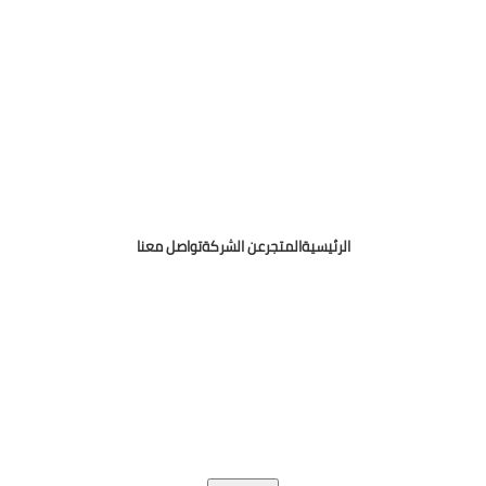
الرئيسية
المتجر
عن الشركة
تواصل معنا
Osama Mohamed Media Buyer
Copyright © 2025
 SIGN UP AND CONNECT TO 
Be the first to learn about our latest trends and get exclusive offer