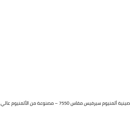
صينية ألمنيوم سيرفيس مقاس 7550 – مصنوعة من الألمنيوم عالي الجودة – مناسبة للمطاعم والمناسبات – تصميم متين واحترافي