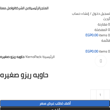
المتجر
الرئيسية
عن الشركة
تواصل معنا
تسجيل دخول / إنشاء حساب
أبحث
0
مقارنة
0
المفضلة
EGP
0.00
items
0
قائمة
EGP
0.00
items
0
الرئيسية
KernoPack
حاويه ريزو صغيره
Click to enlarge
حاويه ريزو صغيره
أضف لطلب عرض سعر